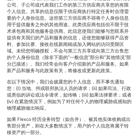
公司、子公司或代表我们工作的第三方供应商共享您的有限
个人信息。共享的信息仅限于供应商执行特定任务时合理需
要的个人身份信息。这些第三方供应商不得将个人身份信息
用于提供服务之外的其他用途。此类供应商包括但不限于技
术承包商和其他服务提供商。此信息使我们能够与您联系并
提供有关我们的产品和服务的信息，还使您能够获得产品资
料、参加比赛、接收在线新闻稿或加入网站的访问受限区
域。未经您明确授权，不会与第三方共享或向第三方出售您
的个人身份信息（除非下面的“一般信息”部分和“其他情况”部
分已描述）。我们经常会向客户介绍新的产品和服务。如果
新产品和服务与此政策有关，将修改或更新此政策。
在以下情况中，我们会披露您的个人信息，而不事先通知
您：(I) 当地、州或联邦执法人员的请求；(ii) 如果司法、行政
或类似的诉讼或法令请求，如传唤；(iii) 如果法律要求；或者
(iv) 在紧急情况下，例如为了对任何个人的物理威胁或感知的
物理威胁做出响应。
如果 Flexco 经历业务转型（如合并）、被其他实体收购或出
售部分资产，则在大多数情况下，用户的个人信息将属于转
移资产的一部分。