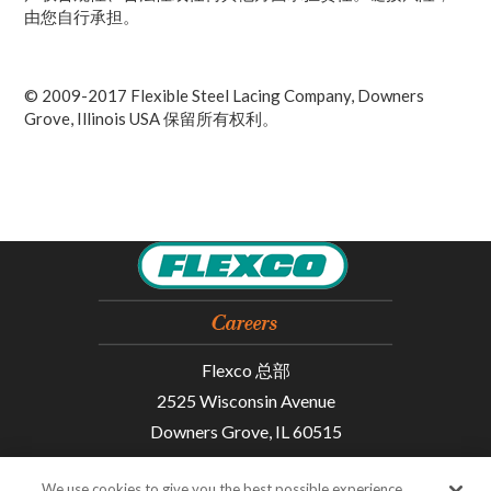
由您自行承担。
© 2009-2017 Flexible Steel Lacing Company, Downers
Grove, Illinois USA 保留所有权利。
Flexco 总部
2525 Wisconsin Avenue
Downers Grove, IL 60515
We use cookies to give you the best possible experience